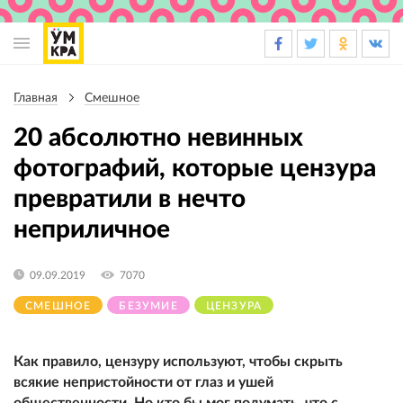
Основная
навигация
Главная
Смешное
Строка
навигации
20 абсолютно невинных
фотографий, которые цензура
превратили в нечто
неприличное
09.09.2019
7070
СМЕШНОЕ
БЕЗУМИЕ
ЦЕНЗУРА
Как правило, цензуру используют, чтобы скрыть
всякие непристойности от глаз и ушей
общественности. Но кто бы мог подумать, что с