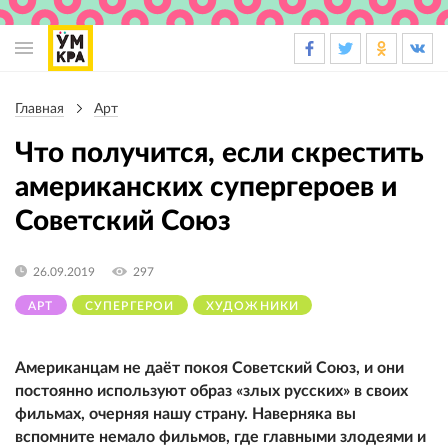
Основная
навигация
Главная
Арт
Строка
навигации
Что получится, если скрестить
американских супергероев и
Советский Союз
26.09.2019
297
АРТ
СУПЕРГЕРОИ
ХУДОЖНИКИ
Американцам не даёт покоя Советский Союз, и они
постоянно используют образ «злых русских» в своих
фильмах, очерняя нашу страну. Наверняка вы
вспомните немало фильмов, где главными злодеями и