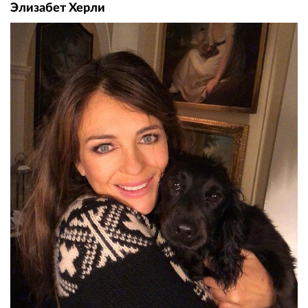
Элизабет Херли