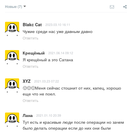
Новые
(7)
Blakc Cat
2023.03.10 16:11
Чужие среди нас уже давным давно
Ответить
Крещёный
2021.06.14 09:12
Я крещёный а это Сатана
Ответить
XYZ
2021.03.23 07:22
🤢🤢🤢Меня сейчас стошнит от них, капец, хорошо 
еще что не поел.
Ответить
Лана
2021.01.10 20:39
Тут есть и красивые люди после операции но зачем 
было делать операции если до них они были 