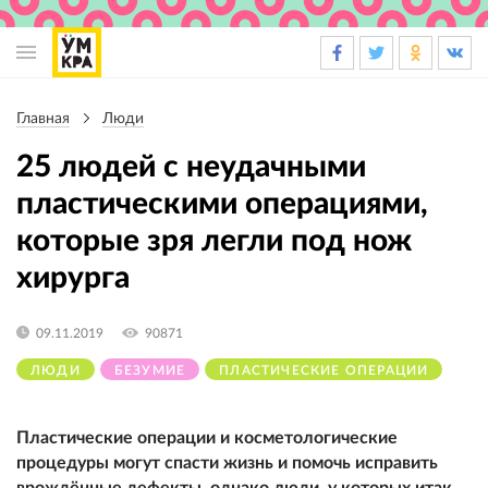
Основная
навигация
Главная
Люди
Строка
навигации
25 людей с неудачными
пластическими операциями,
которые зря легли под нож
хирурга
09.11.2019
90871
ЛЮДИ
БЕЗУМИЕ
ПЛАСТИЧЕСКИЕ ОПЕРАЦИИ
Пластические операции и косметологические
процедуры могут спасти жизнь и помочь исправить
врoждённыe дeфeкты, однако люди, у которых итак