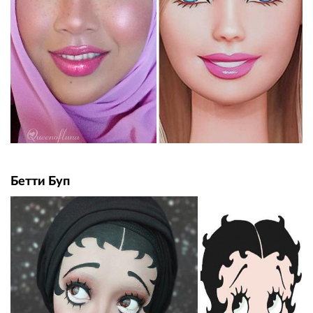
Бетти Буп