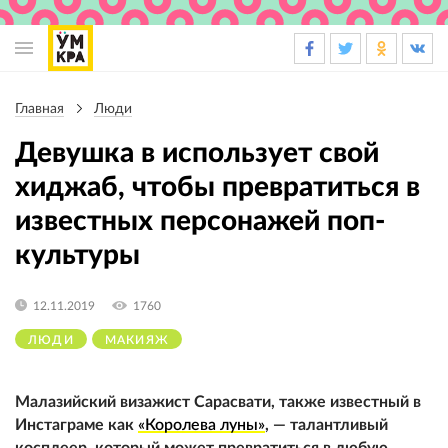
Основная
навигация
Главная
Люди
Строка
навигации
Девушка в использует свой
хиджаб, чтобы превратиться в
известных персонажей поп-
культуры
12.11.2019
1760
ЛЮДИ
МАКИЯЖ
Малазийский визажист Сарасвати, также известный в
Инстаграме как
«Королева луны»
, — талантливый
косплеер, который может превратиться в любую