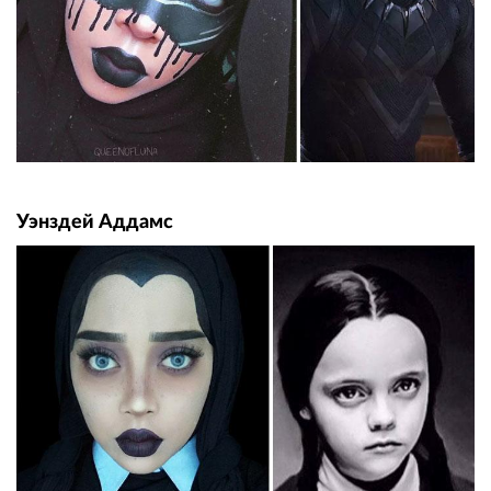
Уэнздей Аддамс