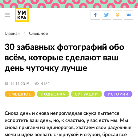
Основная
навигация
Главная
Смешное
Строка
навигации
30 забавных фотографий обо
всём, которые сделают ваш
день чуточку лучше
14.11.2019
4162
СМЕШНОЕ
ПОДБОРКА
СИТУАЦИИ
ИСТОРИИ
Снова день и снова непроглядная скука пытается
испортить ваш день, но, к счастью, у вас есть мы. Мы
снова прыгаем на единорогов, хватаем свои радужные
мечи и идём воевать с чернухой и скукой, бросая все