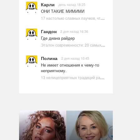
Карли
день назад 18:25
ОНИ ТАКИЕ МИМИМИ
17 настолько славных паучков, что даже у арахнофобов появится желание их погладить
Гандон
2 дня назад 16:36
Где диана райдер
Эталон современности: 20 самых красивых и привлекательных актрис Голливуда, по мнению Google | Ультрамарин
Полина
2 дня назад 10:45
Не имеет отношения к чему-то
неприятному.
13 нелицеприятных традиций разных стран, которые могут шокировать неподготовленного человека