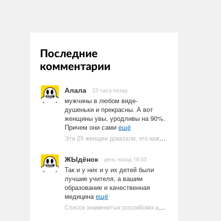
Последние
комментарии
Алала
23 часа назад
мужчины в любом виде-
душеньки и прекрасны. А вот
женщины увы, уродливы на 90%.
Причем они сами
ещё
Эти 25 женщин доказали, что каждое тело имеет право быть в бикини
ЖЫдёнок
день назад 16:03
Так и у них и у их детей были
лучшие учителя, а вашим
образование и качественная
медицина
ещё
Список знаменитых российских артистов-евреев | Ультрамарин