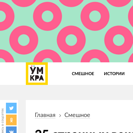
СМЕШНОЕ
ИСТОРИИ
Основная
навигация
Поделись в соцсетях
Главная
Смешное
Строка
навигации