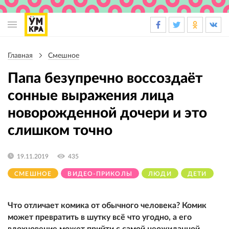
Основная
навигация
Главная
Смешное
Строка
навигации
Папа безупречно воссоздаёт
сонные выражения лица
новорожденной дочери и это
слишком точно
19.11.2019
435
СМЕШНОЕ
ВИДЕО-ПРИКОЛЫ
ЛЮДИ
ДЕТИ
Что отличает комика от обычного человека? Комик
может превратить в шутку всё что угодно, а его
вдохновение может прийти с самой неожиданной