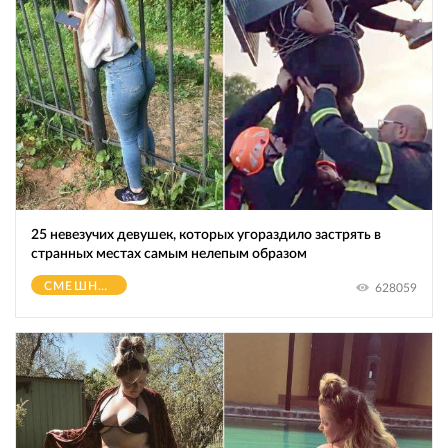
25 невезучих девушек, которых угораздило застрять в
странных местах самым нелепым образом
СМЕШНОЕ
628059