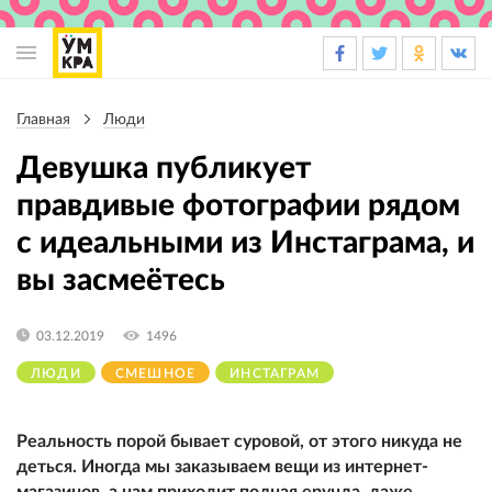
Основная
навигация
Главная
Люди
Строка
навигации
Дeвyшкa публикует
правдивые фотографии рядом
с идеальными из Инстаграма, и
вы засмеётесь
03.12.2019
1496
ЛЮДИ
СМЕШНОЕ
ИНСТАГРАМ
Реальность порой бывает суровой, от этого никуда не
деться. Иногда мы заказываем вещи из интернет-
магазинов, а нам приходит полная ерунда, даже