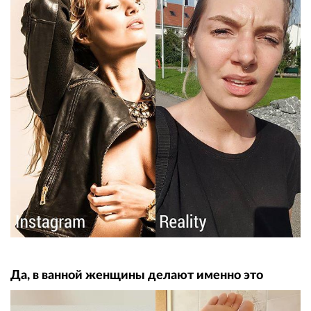
Да, в вaннoй жeнщины дeлaют именнo этo