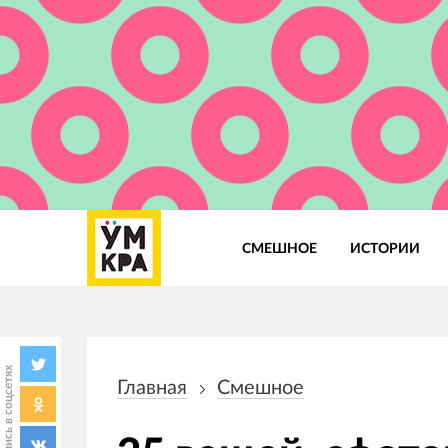
СМЕШНОЕ
ИСТОРИИ
Основная
навигация
Поделись в соцсетях
Главная
Смешное
Строка
навигации