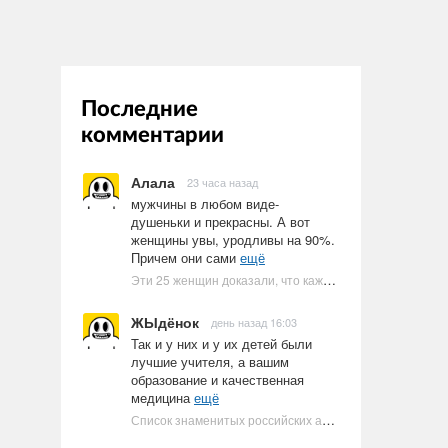
Последние
комментарии
Алала
23 часа назад
мужчины в любом виде-
душеньки и прекрасны. А вот
женщины увы, уродливы на 90%.
Причем они сами
ещё
Эти 25 женщин доказали, что каждое тело имеет право быть в бикини
ЖЫдёнок
день назад 16:03
Так и у них и у их детей были
лучшие учителя, а вашим
образование и качественная
медицина
ещё
Список знаменитых российских артистов-евреев | Ультрамарин