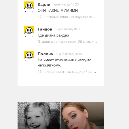
Карли
день назад 18:25
ОНИ ТАКИЕ МИМИМИ
17 настолько славных паучков, что даже у арахнофобов появится желание их погладить
Гандон
2 дня назад 16:36
Где диана райдер
Эталон современности: 20 самых красивых и привлекательных актрис Голливуда, по мнению Google | Ультрамарин
Полина
2 дня назад 10:45
Не имеет отношения к чему-то
неприятному.
13 нелицеприятных традиций разных стран, которые могут шокировать неподготовленного человека