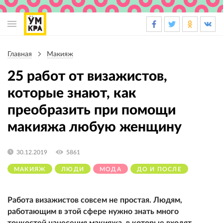
Основная
навигация
Главная
Макияж
Строка
навигации
25 работ от визажистов,
которые знают, как
преобразить при помощи
макияжа любую женщину
30.12.2019
5861
МАКИЯЖ
ЛЮДИ
МОДА
ДО И ПОСЛЕ
Работа визажистов совсем не простая. Людям,
работающим в этой сфере нужно знать много
тонкостей нанесения макияжа, в которые входят