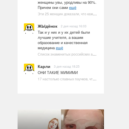
женщины увы, уродливы на 90%.
Причем они сами
ещё
Эти 25 женщин доказали, что каждое тело имеет право быть в бикини
ЖЫдёнок
2 дня назад 16:03
Так и у них и у их детей были
лучшие учителя, а вашим
образование и качественная
медицина
ещё
Список знаменитых российских артистов-евреев | Ультрамарин
Карли
3 дня назад 18:25
ОНИ ТАКИЕ МИМИМИ
17 настолько славных паучков, что даже у арахнофобов появится желание их погладить