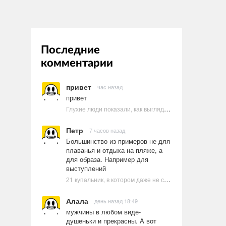
Последние
комментарии
привет
час назад
привет
Глухие люди показали, как выглядят ругательства на языке жестов
Петр
7 часов назад
Большинство из примеров не для
плаванья и отдыха на пляже, а
для образа. Например для
выступлений
21 купальник, в котором даже не стоит пытаться плавать
Алала
день назад 18:49
мужчины в любом виде-
душеньки и прекрасны. А вот