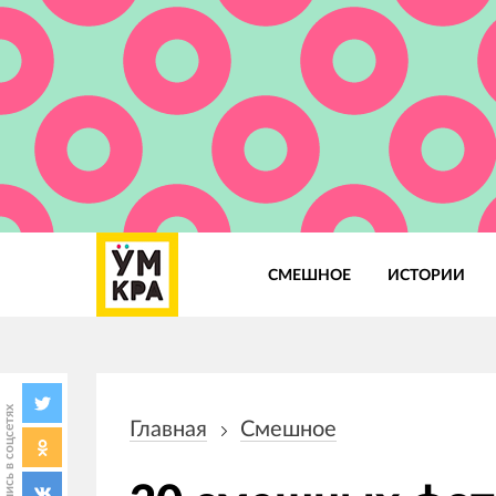
СМЕШНОЕ
ИСТОРИИ
Основная
навигация
Поделись в соцсетях
Главная
Смешное
Строка
навигации