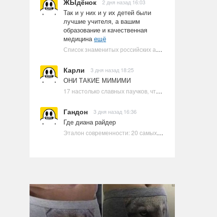
ЖЫдёнок
2 дня назад 16:03
Так и у них и у их детей были
лучшие учителя, а вашим
образование и качественная
медицина
ещё
Список знаменитых российских артистов-евреев | Ультрамарин
Карли
3 дня назад 18:25
ОНИ ТАКИЕ МИМИМИ
17 настолько славных паучков, что даже у арахнофобов появится желание их погладить
Гандон
3 дня назад 16:36
Где диана райдер
Эталон современности: 20 самых красивых и привлекательных актрис Голливуда, по мнению Google | Ультрамарин