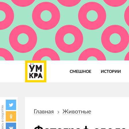
СМЕШНОЕ
ИСТОРИИ
Основная
навигация
Поделись в соцсетях
Главная
Животные
Строка
навигации