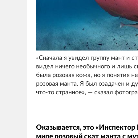
«Сначала я увидел группу мант и с
видел ничего необычного и лишь сп
была розовая кожа, но я понятия не
розовая манта. Я был озадачен и д
что-то странное», — сказал фотогр
Оказывается, это «Инспектор 
мире розовый скат манта с му