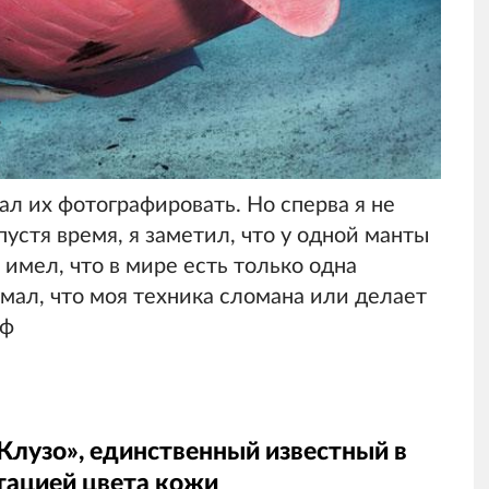
тал их фотографировать. Но сперва я не
устя время, я заметил, что у одной манты
 имел, что в мире есть только одна
умал, что моя техника сломана или делает
аф
Клузо», единственный известный в
тацией цвета кожи