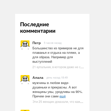
Последние
комментарии
Петр
5 часов назад
Большинство из примеров не для
плаванья и отдыха на пляже, а
для образа. Например для
выступлений
21 купальник, в котором даже не стоит пытаться плавать
Алала
день назад 18:49
мужчины в любом виде-
душеньки и прекрасны. А вот
женщины увы, уродливы на 90%.
Причем они сами
ещё
Эти 25 женщин доказали, что каждое тело имеет право быть в бикини