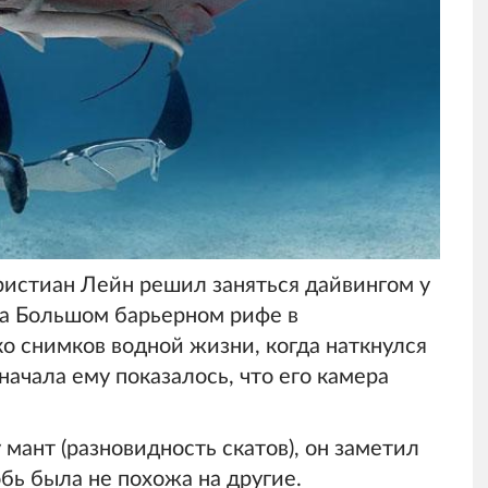
ристиан Лейн решил заняться дайвингом у
а Большом барьерном рифе в
ко снимков водной жизни, когда наткнулся
начала ему показалось, что его камера
мант (разновидность скатов), он заметил
обь была не похожа на другие.