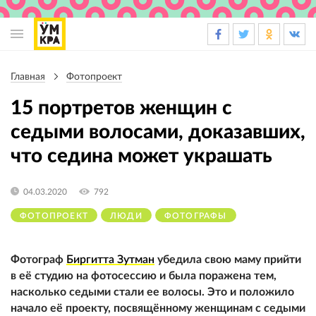
Основная
навигация
Главная
Фотопроект
Строка
навигации
15 портретов женщин с
седыми волосами, доказавших,
что седина может украшать
04.03.2020
792
ФОТОПРОЕКТ
ЛЮДИ
ФОТОГРАФЫ
Фотограф
Биргитта Зутман
убедила свою маму прийти
в её студию на фотосессию и была поражена тем,
насколько седыми стали ее волосы. Это и положило
начало её проекту, посвящённому женщинам с седыми