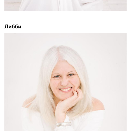
Либби