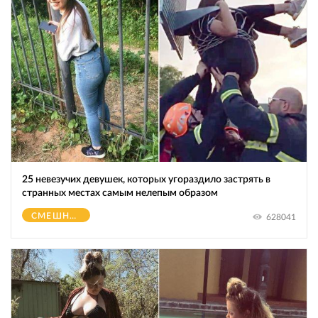
25 невезучих девушек, которых угораздило застрять в
странных местах самым нелепым образом
СМЕШНОЕ
628041