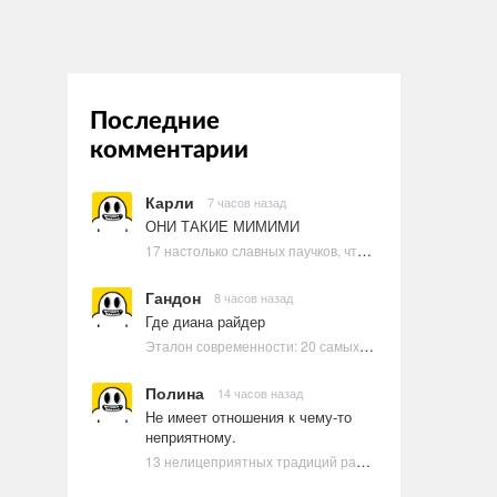
Последние
комментарии
Карли
7 часов назад
ОНИ ТАКИЕ МИМИМИ
17 настолько славных паучков, что даже у арахнофобов появится желание их погладить
Гандон
8 часов назад
Где диана райдер
Эталон современности: 20 самых красивых и привлекательных актрис Голливуда, по мнению Google | Ультрамарин
Полина
14 часов назад
Не имеет отношения к чему-то
неприятному.
13 нелицеприятных традиций разных стран, которые могут шокировать неподготовленного человека