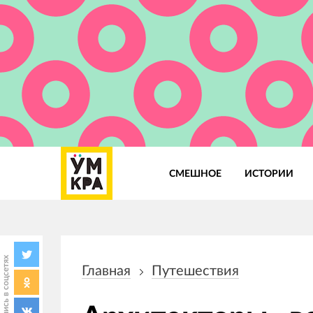
СМЕШНОЕ
ИСТОРИИ
Основная
навигация
Поделись в соцсетях
Главная
Путешествия
Строка
навигации