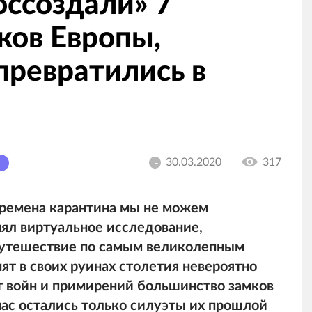
оссоздали» 7
ков Европы,
превратились в
30.03.2020
317
времена карантина мы не можем
нял виртуальное исследование,
путешествие по самым великолепным
ят в своих руинах столетия невероятно
т войн и примирений большинство замков
 нас остались только силуэты их прошлой