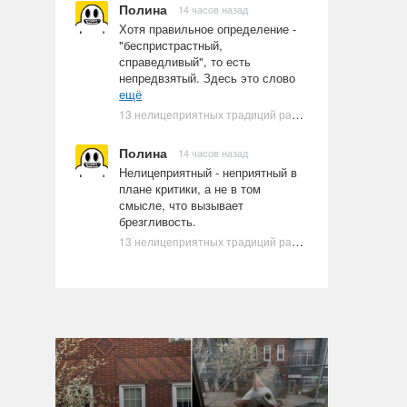
Полина
14 часов назад
Хотя правильное определение -
"беспристрастный,
справедливый", то есть
непредвзятый. Здесь это слово
ещё
13 нелицеприятных традиций разных стран, которые могут шокировать неподготовленного человека
Полина
14 часов назад
Нелицеприятный - неприятный в
плане критики, а не в том
смысле, что вызывает
брезгливость.
13 нелицеприятных традиций разных стран, которые могут шокировать неподготовленного человека