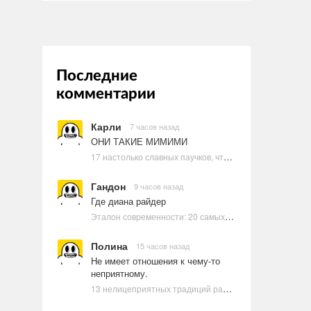
Последние
комментарии
Карли
7 часов назад
ОНИ ТАКИЕ МИМИМИ
17 настолько славных паучков, что даже у арахнофобов появится желание их погладить
Гандон
9 часов назад
Где диана райдер
Эталон современности: 20 самых красивых и привлекательных актрис Голливуда, по мнению Google | Ультрамарин
Полина
15 часов назад
Не имеет отношения к чему-то
неприятному.
13 нелицеприятных традиций разных стран, которые могут шокировать неподготовленного человека