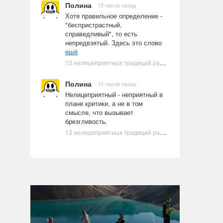
Полина
15 часов назад
Хотя правильное определение -
"беспристрастный,
справедливый", то есть
непредвзятый. Здесь это слово
ещё
13 нелицеприятных традиций разных стран, которые могут шокировать неподготовленного человека
Полина
15 часов назад
Нелицеприятный - неприятный в
плане критики, а не в том
смысле, что вызывает
брезгливость.
13 нелицеприятных традиций разных стран, которые могут шокировать неподготовленного человека