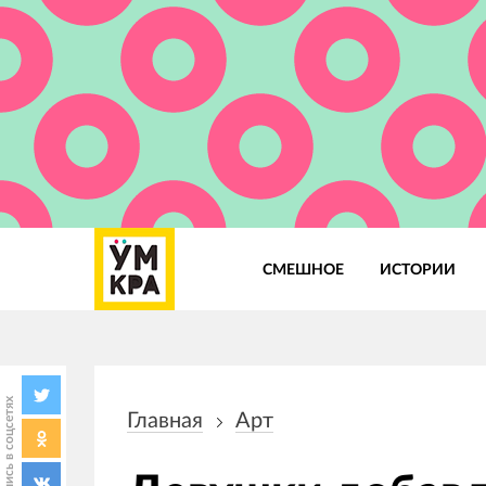
СМЕШНОЕ
ИСТОРИИ
Основная
навигация
Поделись в соцсетях
Главная
Арт
Строка
навигации