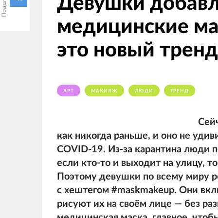
Девушки добавл
медицинские мас
это новый тренд
АРТ
МАКИЯЖ
ЛЮДИ
ТРЕНД
Сей
как никогда раньше, и оно не уди
COVID-19. Из-за карантина люди 
если кто-то и выходит на улицу, т
Поэтому девушки по всему миру р
с хештегом #maskmakeup. Они вкл
рисуют их на своём лице — без ра
медицинская маска, главное, чтоб