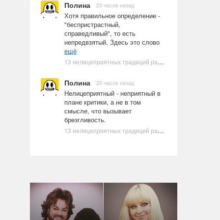
Полина
20 часов назад
Хотя правильное определение -
"беспристрастный,
справедливый", то есть
непредвзятый. Здесь это слово
ещё
13 нелицеприятных традиций разных стран, которые могут шокировать неподготовленного человека
Полина
20 часов назад
Нелицеприятный - неприятный в
плане критики, а не в том
смысле, что вызывает
брезгливость.
13 нелицеприятных традиций разных стран, которые могут шокировать неподготовленного человека