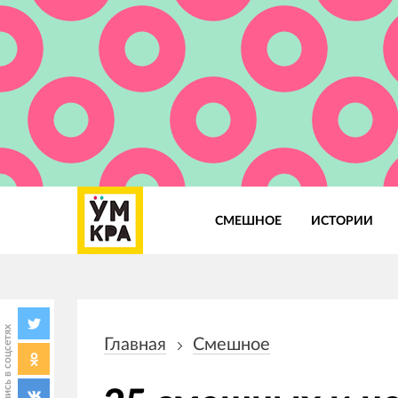
СМЕШНОЕ
ИСТОРИИ
Основная
навигация
Поделись в соцсетях
Главная
Смешное
Строка
навигации