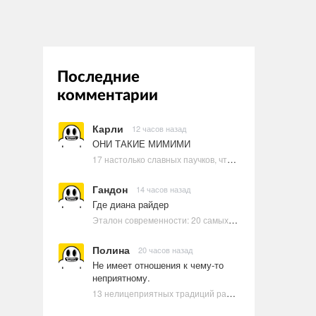
Последние
комментарии
Карли
12 часов назад
ОНИ ТАКИЕ МИМИМИ
17 настолько славных паучков, что даже у арахнофобов появится желание их погладить
Гандон
14 часов назад
Где диана райдер
Эталон современности: 20 самых красивых и привлекательных актрис Голливуда, по мнению Google | Ультрамарин
Полина
20 часов назад
Не имеет отношения к чему-то
неприятному.
13 нелицеприятных традиций разных стран, которые могут шокировать неподготовленного человека