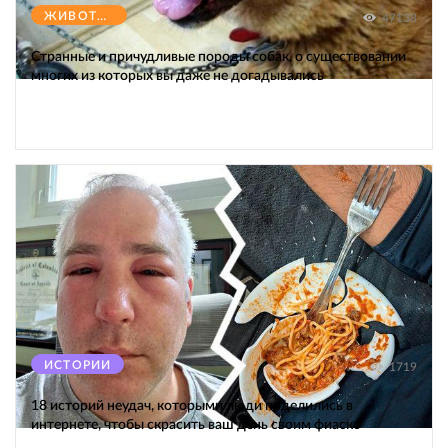
ЖИВОТНЫЕ
47138
Странные и причудливые породы собак, о существовании
многих из которых вы даже не догадывались
ИСТОРИИ
1719
18 историй неудач, которыми люди поделились в
интернете, чтобы скрасить ваш день своим фиаско