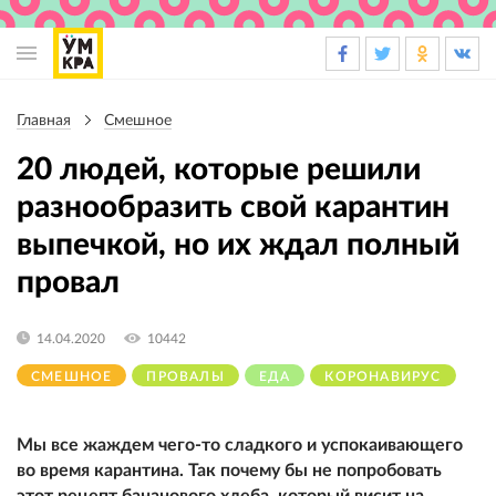
Основная
навигация
Главная
Смешное
Строка
навигации
20 людей, которые решили
разнообразить свой карантин
выпечкой, но их ждал полный
провал
14.04.2020
10442
СМЕШНОЕ
ПРОВАЛЫ
ЕДА
КОРОНАВИРУС
Мы все жаждем чего-то сладкого и успокаивающего
во время карантина. Так почему бы не попробовать
этот рецепт бананового хлеба, который висит на