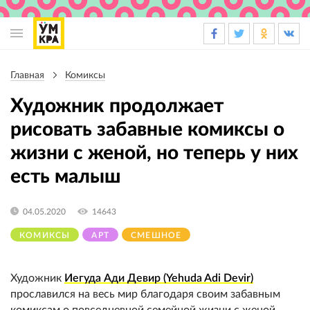
Основная
навигация
Главная
Комиксы
Строка
навигации
Художник продолжает
рисовать забавные комиксы о
жизни с женой, но теперь у них
есть малыш
04.05.2020
14643
КОМИКСЫ
АРТ
СМЕШНОЕ
Художник
Иегуда Ади Девир (Yehuda Adi Devir)
прославился на весь мир благодаря своим забавным
комиксам о повседневной семейной жизни с женой