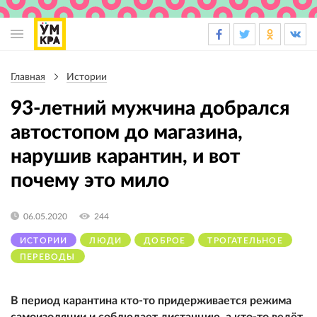
Основная
навигация
Главная
Истории
Строка
навигации
93-летний мужчина добрался
автостопом до магазина,
нарушив карантин, и вот
почему это мило
06.05.2020
244
ИСТОРИИ
ЛЮДИ
ДОБРОЕ
ТРОГАТЕЛЬНОЕ
ПЕРЕВОДЫ
В период карантина кто-то придерживается режима
самоизоляции и соблюдает дистанцию, а кто-то ведёт