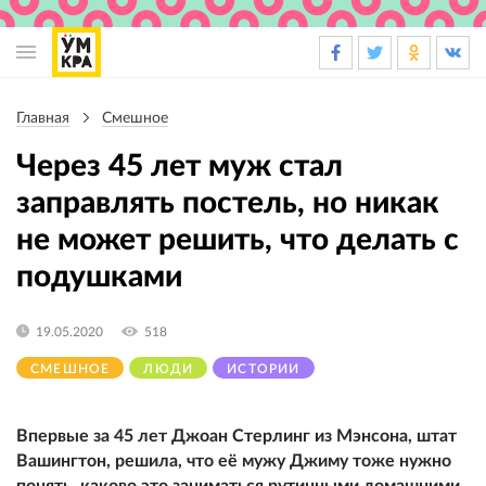
Основная
навигация
Главная
Смешное
Строка
навигации
Через 45 лет муж стал
заправлять постель, но никак
не может решить, что делать с
подушками
19.05.2020
518
СМЕШНОЕ
ЛЮДИ
ИСТОРИИ
Впервые за 45 лет Джоан Стерлинг из Мэнсона, штат
Вашингтон, решила, что её мужу Джиму тоже нужно
понять, каково это заниматься рутинными домашними