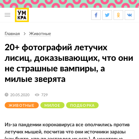
Основная
навигация
Главная
Животные
Строка
навигации
20+ фотографий летучих
лисиц, доказывающих, что они
не страшные вампиры, а
милые зверята
20.05.2020
729
ЖИВОТНЫЕ
МИЛОЕ
ПОДБОРКА
Из-за пандемии коронавируса все ополчились против
летучих мышей, посчитав что они источники заразы
(как будто, кто-то заставлял их есть). А некоторые