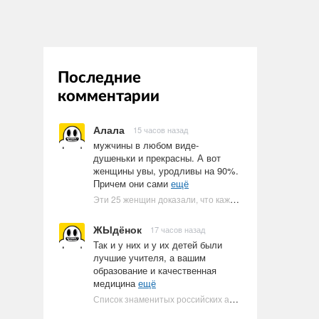
Последние
комментарии
Алала
15 часов назад
мужчины в любом виде-
душеньки и прекрасны. А вот
женщины увы, уродливы на 90%.
Причем они сами
ещё
Эти 25 женщин доказали, что каждое тело имеет право быть в бикини
ЖЫдёнок
17 часов назад
Так и у них и у их детей были
лучшие учителя, а вашим
образование и качественная
медицина
ещё
Список знаменитых российских артистов-евреев | Ультрамарин