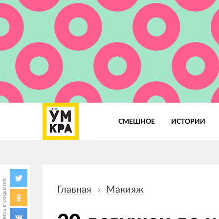
СМЕШНОЕ
ИСТОРИИ
Основная
навигация
Поделись в соцсетях
Главная
Макияж
Строка
навигации