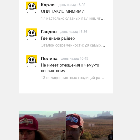
Карли
день назад 18:25
ОНИ ТАКИЕ МИМИМИ
17 настолько славных паучков, что даже у арахнофобов появится желание их погладить
Гандон
день назад 16:36
Где диана райдер
Эталон современности: 20 самых красивых и привлекательных актрис Голливуда, по мнению Google | Ультрамарин
Полина
день назад 10:45
Не имеет отношения к чему-то
неприятному.
13 нелицеприятных традиций разных стран, которые могут шокировать неподготовленного человека