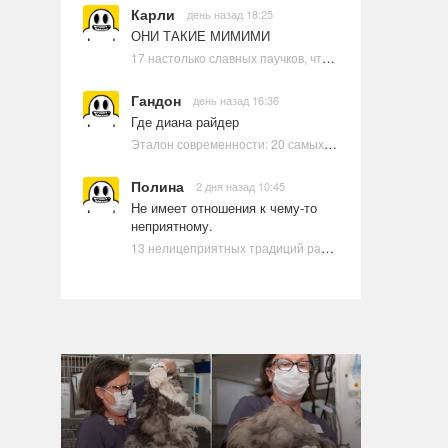
Карли
день назад 18:25
ОНИ ТАКИЕ МИМИМИ
17 настолько славных паучков, что даже у арахнофобов появится желание их погладить
Гандон
день назад 16:36
Где диана райдер
Эталон современности: 20 самых красивых и привлекательных актрис Голливуда, по мнению Google | Ультрамарин
Полина
2 дня назад 10:45
Не имеет отношения к чему-то
неприятному.
13 нелицеприятных традиций разных стран, которые могут шокировать неподготовленного человека