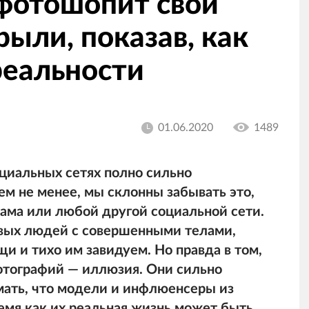
 фотошопит свои
рыли, показав, как
реальности
01.06.2020
1489
оциальных сетях полно сильно
м не менее, мы склонны забывать это,
рама или любой другой социальной сети.
вых людей с совершенными телами,
 и тихо им завидуем. Но правда в том,
фотографий — иллюзия. Они сильно
мать, что модели и инфлюенсеры из
ремя как их реальная жизнь может быть