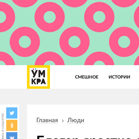
СМЕШНОЕ
ИСТОРИИ
Основная
навигация
Поделись в соцсетях
Главная
Люди
Строка
навигации