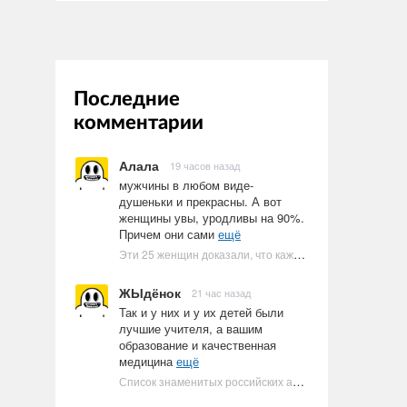
Последние
комментарии
Алала
19 часов назад
мужчины в любом виде-
душеньки и прекрасны. А вот
женщины увы, уродливы на 90%.
Причем они сами
ещё
Эти 25 женщин доказали, что каждое тело имеет право быть в бикини
ЖЫдёнок
21 час назад
Так и у них и у их детей были
лучшие учителя, а вашим
образование и качественная
медицина
ещё
Список знаменитых российских артистов-евреев | Ультрамарин