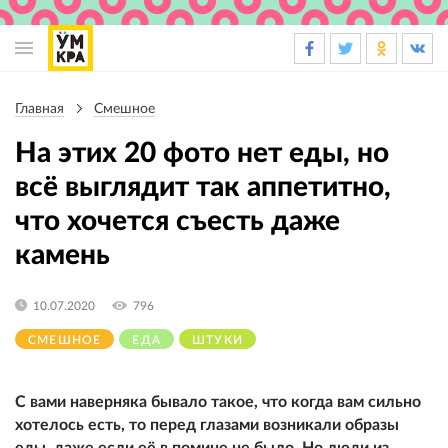
Основная
навигация
Главная
Смешное
Строка
навигации
На этих 20 фото нет еды, но
всё выглядит так аппетитно,
что хочется съесть даже
камень
10.07.2020
796
СМЕШНОЕ
ЕДА
ШТУКИ
С вами наверняка бывало такое, что когда вам сильно
хотелось есть, то перед глазами возникали образы
еды, даже если её в помине не было. Но люди из