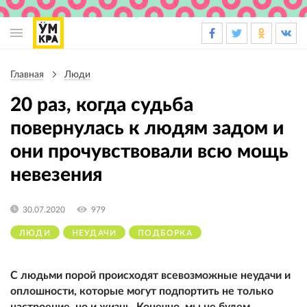
Основная
навигация
Главная
Люди
Строка
навигации
20 раз, когда судьба
повернулась к людям задом и
они прочувствовали всю мощь
невезения
30.07.2020
979
ЛЮДИ
НЕУДАЧИ
ПОДБОРКА
С людьми порой происходят всевозможные неудачи и
оплошности, которые могут подпортить не только
настроение, но и жизнь. Конечно, мы не будем