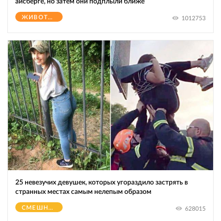
айсберге, но затем они подплыли ближе
ЖИВОТНЫЕ
1012753
25 невезучих девушек, которых угораздило застрять в
странных местах самым нелепым образом
СМЕШНОЕ
628015