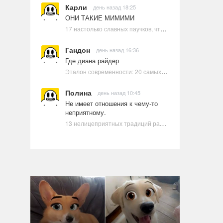
Карли
день назад 18:25
ОНИ ТАКИЕ МИМИМИ
17 настолько славных паучков, что даже у арахнофобов появится желание их погладить
Гандон
день назад 16:36
Где диана райдер
Эталон современности: 20 самых красивых и привлекательных актрис Голливуда, по мнению Google | Ультрамарин
Полина
день назад 10:45
Не имеет отношения к чему-то
неприятному.
13 нелицеприятных традиций разных стран, которые могут шокировать неподготовленного человека