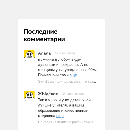
Последние
комментарии
Алала
7 часов назад
мужчины в любом виде-
душеньки и прекрасны. А вот
женщины увы, уродливы на 90%.
Причем они сами
ещё
Эти 25 женщин доказали, что каждое тело имеет право быть в бикини
ЖЫдёнок
10 часов назад
Так и у них и у их детей были
лучшие учителя, а вашим
образование и качественная
медицина
ещё
Список знаменитых российских артистов-евреев | Ультрамарин