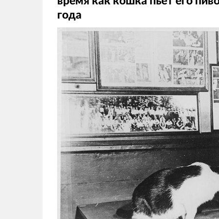
время как кошка пьет его пив
года