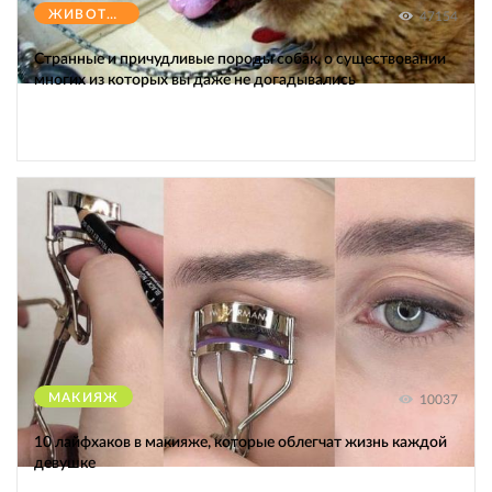
ЖИВОТНЫЕ
47154
Странные и причудливые породы собак, о существовании
многих из которых вы даже не догадывались
МАКИЯЖ
10037
10 лайфхаков в макияже, которые облегчат жизнь каждой
девушке