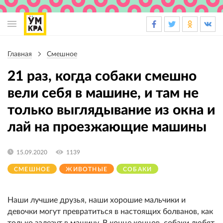
Основная
навигация
Главная
Смешное
Строка
навигации
21 раз, когда собаки смешно
вели себя в машине, и там не
только выглядывание из окна и
лай на проезжающие машины
15.09.2020
1139
СМЕШНОЕ
ЖИВОТНЫЕ
СОБАКИ
Наши лучшие друзья, наши хорошие мальчики и
девочки могут превратиться в настоящих болванов, как
только залезут в машину. В конце концов, собаки любят