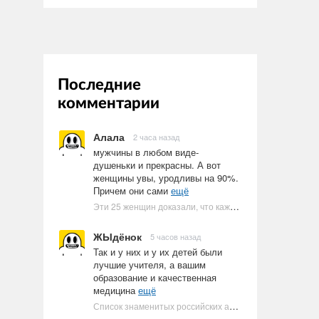
Последние
комментарии
Алала
2 часа назад
мужчины в любом виде-
душеньки и прекрасны. А вот
женщины увы, уродливы на 90%.
Причем они сами
ещё
Эти 25 женщин доказали, что каждое тело имеет право быть в бикини
ЖЫдёнок
5 часов назад
Так и у них и у их детей были
лучшие учителя, а вашим
образование и качественная
медицина
ещё
Список знаменитых российских артистов-евреев | Ультрамарин