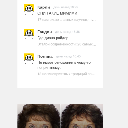
Карли
день назад 18:25
ОНИ ТАКИЕ МИМИМИ
17 настолько славных паучков, что даже у арахнофобов появится желание их погладить
Гандон
день назад 16:36
Где диана райдер
Эталон современности: 20 самых красивых и привлекательных актрис Голливуда, по мнению Google | Ультрамарин
Полина
день назад 10:45
Не имеет отношения к чему-то
неприятному.
13 нелицеприятных традиций разных стран, которые могут шокировать неподготовленного человека