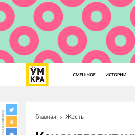
СМЕШНОЕ
ИСТОРИИ
Основная
навигация
Поделись в соцсетях
Главная
Жесть
Строка
навигации