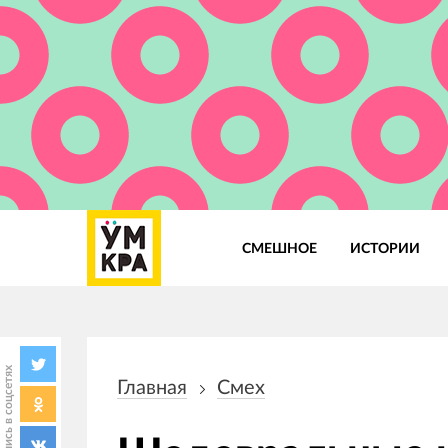
СМЕШНОЕ
ИСТОРИИ
Основная
навигация
Поделись в соцсетях
Главная
Смех
Строка
навигации