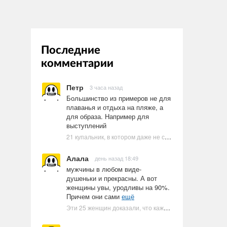
Последние
комментарии
Петр
3 часа назад
Большинство из примеров не для
плаванья и отдыха на пляже, а
для образа. Например для
выступлений
21 купальник, в котором даже не стоит пытаться плавать
Алала
день назад 18:49
мужчины в любом виде-
душеньки и прекрасны. А вот
женщины увы, уродливы на 90%.
Причем они сами
ещё
Эти 25 женщин доказали, что каждое тело имеет право быть в бикини