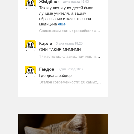
ЖЫдёнок
день назад 16:03
Так и у них и у их детей были
лучшие учителя, а вашим
образование и качественная
медицина
ещё
Список знаменитых российских артистов-евреев | Ультрамарин
Карли
3 дня назад 18:25
ОНИ ТАКИЕ МИМИМИ
17 настолько славных паучков, что даже у арахнофобов появится желание их погладить
Гандон
3 дня назад 16:36
Где диана райдер
Эталон современности: 20 самых красивых и привлекательных актрис Голливуда, по мнению Google | Ультрамарин