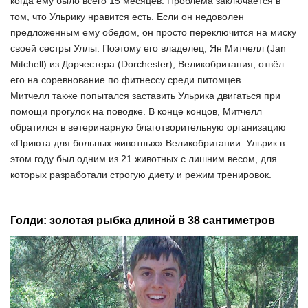
когда ему было всего 15 месяцев. Проблема заключается в
том, что Ульрику нравится есть. Если он недоволен
предложенным ему обедом, он просто переключится на миску
своей сестры Уллы. Поэтому его владелец, Ян Митчелл (Jan
Mitchell) из Дорчестера (Dorchester), Великобритания, отвёл
его на соревнование по фитнессу среди питомцев.
Митчелл также попытался заставить Ульрика двигаться при
помощи прогулок на поводке. В конце концов, Митчелл
обратился в ветеринарную благотворительную организацию
«Приюта для больных животных» Великобритании. Ульрик в
этом году был одним из 21 животных с лишним весом, для
которых разработали строгую диету и режим тренировок.
Голди: золотая рыбка длиной в 38 сантиметров