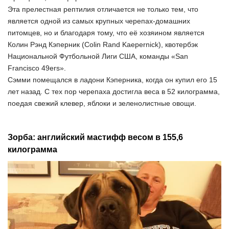
Эта прелестная рептилия отличается не только тем, что
является одной из самых крупных черепах-домашних
питомцев, но и благодаря тому, что её хозяином является
Колин Рэнд Кэперник (Colin Rand Kaepernick), квотербэк
Национальной Футбольной Лиги США, команды «San
Francisco 49ers».
Сэмми помещался в ладони Кэперника, когда он купил его 15
лет назад. С тех пор черепаха достигла веса в 52 килограмма,
поедая свежий клевер, яблоки и зеленолистные овощи.
Зорба: английский мастифф весом в 155,6
килограмма