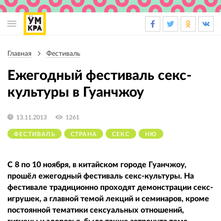
Основная
навигация
Главная
Фестиваль
Строка
навигации
Ежегодный фестиваль секс-
культуры в Гуанчжоу
13.11.2013
1261
ФЕСТИВАЛЬ
СТРАНА
СЕКС
НЮ
С 8 по 10 ноября, в китайском городе Гуанчжоу,
прошёл ежегодный фестиваль секс-культуры. На
фестивале традиционно проходят демонстрации секс-
игрушек, а главной темой лекций и семинаров, кроме
постоянной тематики сексуальных отношений,