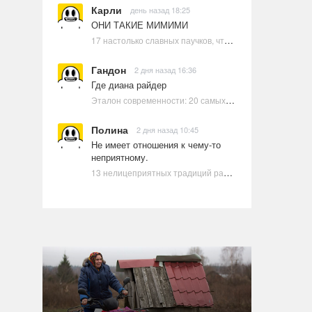
Карли
день назад 18:25
ОНИ ТАКИЕ МИМИМИ
17 настолько славных паучков, что даже у арахнофобов появится желание их погладить
Гандон
2 дня назад 16:36
Где диана райдер
Эталон современности: 20 самых красивых и привлекательных актрис Голливуда, по мнению Google | Ультрамарин
Полина
2 дня назад 10:45
Не имеет отношения к чему-то
неприятному.
13 нелицеприятных традиций разных стран, которые могут шокировать неподготовленного человека