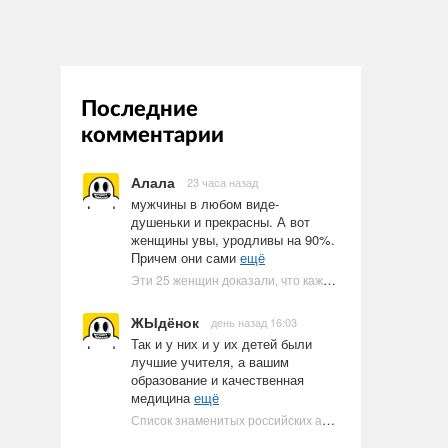
Последние
комментарии
Алала
23 часа назад
мужчины в любом виде-
душеньки и прекрасны. А вот
женщины увы, уродливы на 90%.
Причем они сами
ещё
Эти 25 женщин доказали, что каждое тело имеет право быть в бикини
ЖЫдёнок
день назад 16:03
Так и у них и у их детей были
лучшие учителя, а вашим
образование и качественная
медицина
ещё
Список знаменитых российских артистов-евреев | Ультрамарин