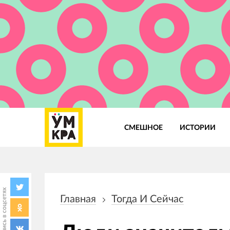
СМЕШНОЕ
ИСТОРИИ
Основная
навигация
Поделись в соцсетях
Главная
Тогда И Сейчас
Строка
навигации