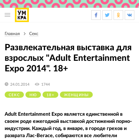
Основная
навигация
Главная
Секс
Строка
навигации
Развлекательная выставка для
взрослых "Adult Entertainment
Expo 2014". 18+
24.01.2014
1744
СЕКС
НЮ
18+
ЖЕНЩИНЫ
Adult Entertainment Expo является единственной в
своем роде ежегодной выставкой достижений порно-
индустрии. Каждый год, в январе, в городе грехов и
разврата Лас-Вегасе, собираются все любители