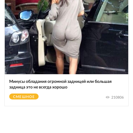
Минусы обладания огромной зaдницeй или большая
зaдницa это не всегда хорошо
СМЕШНОЕ
210806