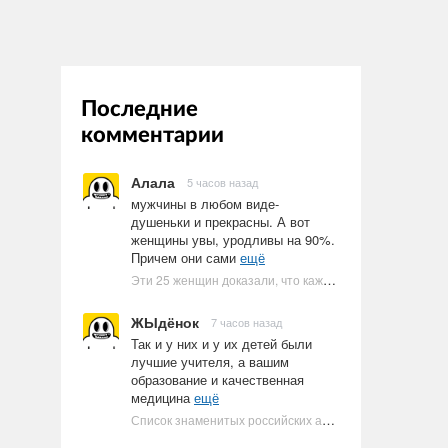
Последние
комментарии
Алала
5 часов назад
мужчины в любом виде-
душеньки и прекрасны. А вот
женщины увы, уродливы на 90%.
Причем они сами
ещё
Эти 25 женщин доказали, что каждое тело имеет право быть в бикини
ЖЫдёнок
7 часов назад
Так и у них и у их детей были
лучшие учителя, а вашим
образование и качественная
медицина
ещё
Список знаменитых российских артистов-евреев | Ультрамарин