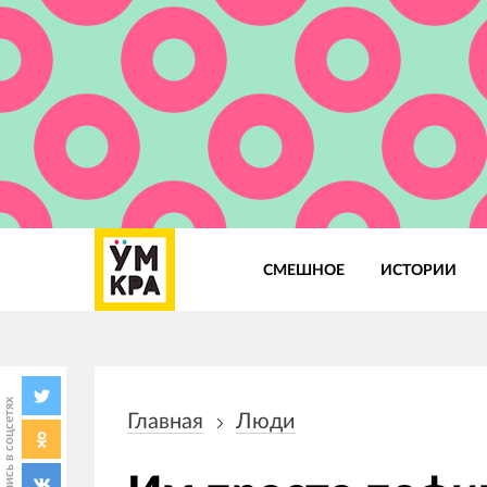
СМЕШНОЕ
ИСТОРИИ
Основная
навигация
Поделись в соцсетях
Главная
Люди
Строка
навигации