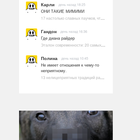
Карли
день назад 18:25
ОНИ ТАКИЕ МИМИМИ
17 настолько славных паучков, что даже у арахнофобов появится желание их погладить
Гандон
день назад 16:36
Где диана райдер
Эталон современности: 20 самых красивых и привлекательных актрис Голливуда, по мнению Google | Ультрамарин
Полина
день назад 10:45
Не имеет отношения к чему-то
неприятному.
13 нелицеприятных традиций разных стран, которые могут шокировать неподготовленного человека