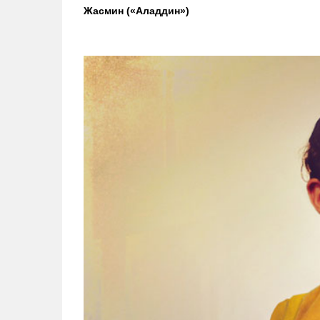
Жасмин («Аладдин»)