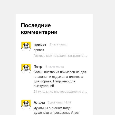
Последние
комментарии
привет
2 часа назад
привет
Глухие люди показали, как выглядят ругательства на языке жестов
Петр
8 часов назад
Большинство из примеров не для
плаванья и отдыха на пляже, а
для образа. Например для
выступлений
21 купальник, в котором даже не стоит пытаться плавать
Алала
2 дня назад 18:49
мужчины в любом виде-
душеньки и прекрасны. А вот