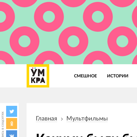
СМЕШНОЕ
ИСТОРИИ
Основная
навигация
Поделись в соцсетях
Главная
Мультфильмы
Строка
навигации