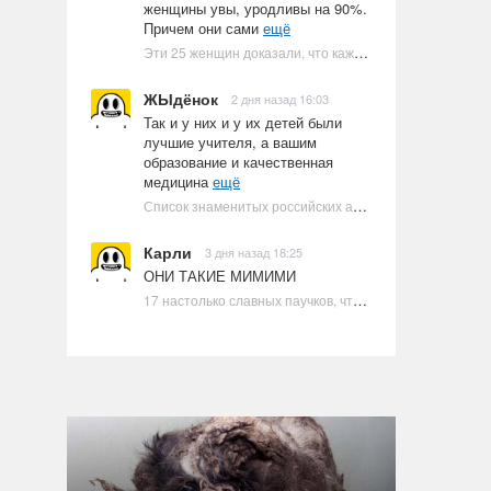
женщины увы, уродливы на 90%.
Причем они сами
ещё
Эти 25 женщин доказали, что каждое тело имеет право быть в бикини
ЖЫдёнок
2 дня назад 16:03
Так и у них и у их детей были
лучшие учителя, а вашим
образование и качественная
медицина
ещё
Список знаменитых российских артистов-евреев | Ультрамарин
Карли
3 дня назад 18:25
ОНИ ТАКИЕ МИМИМИ
17 настолько славных паучков, что даже у арахнофобов появится желание их погладить