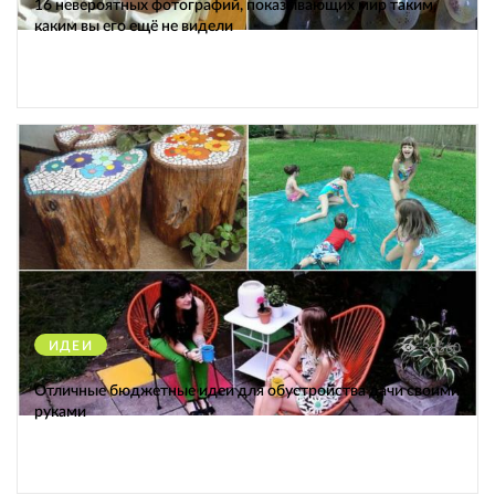
16 невероятных фотографий, показывающих мир таким,
каким вы его ещё не видели
ИДЕИ
38560
Отличные бюджетные идеи для обустройства дачи своими
руками