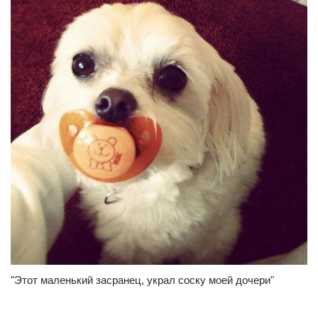
"Этот маленький засранец, украл соску моей дочери"