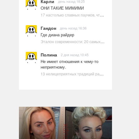
Карли
день назад 18:25
ОНИ ТАКИЕ МИМИМИ
17 настолько славных паучков, что даже у арахнофобов появится желание их погладить
Гандон
день назад 16:36
Где диана райдер
Эталон современности: 20 самых красивых и привлекательных актрис Голливуда, по мнению Google | Ультрамарин
Полина
2 дня назад 10:45
Не имеет отношения к чему-то
неприятному.
13 нелицеприятных традиций разных стран, которые могут шокировать неподготовленного человека