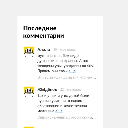
Последние
комментарии
Алала
19 часов назад
мужчины в любом виде-
душеньки и прекрасны. А вот
женщины увы, уродливы на 90%.
Причем они сами
ещё
Эти 25 женщин доказали, что каждое тело имеет право быть в бикини
ЖЫдёнок
22 часа назад
Так и у них и у их детей были
лучшие учителя, а вашим
образование и качественная
медицина
ещё
Список знаменитых российских артистов-евреев | Ультрамарин