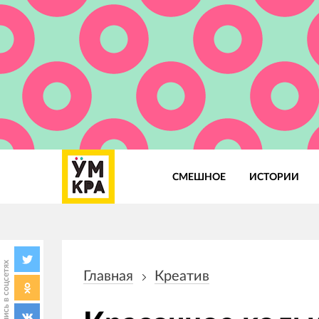
СМЕШНОЕ
ИСТОРИИ
Основная
навигация
Поделись в соцсетях
Главная
Креатив
Строка
навигации