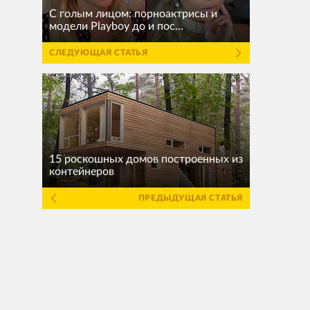
С голым лицом: пopнoaктриcы и
модели Playboy до и пос...
СЛЕДУЮЩАЯ СТАТЬЯ
15 роскошных домов построенных из
контейнеров
ПРЕДЫДУЩАЯ СТАТЬЯ