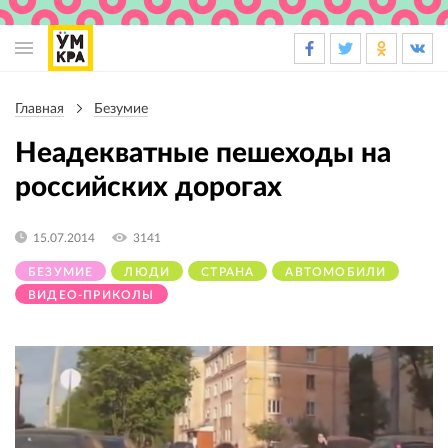
Основная
навигация
Главная
Безумие
Строка
навигации
Неадекватные пешеходы на
российских дорогах
15.07.2014
3141
БЕЗУМИЕ
ЛЮДИ
СТРАНА
АВТОМОБИЛИ
ВИДЕО-ПРИКОЛЫ