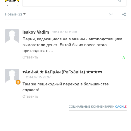
Новые
(2)
Isakov Vadim
2014.07.16 23:30
Парни, кидающиеся на машины - автоподставщики, 
вымогатели денег. Битой бы их после этого 
прикладывать...
Ответить
3
♥АлИнА ★ КаПрАн (РоГоЗиНа) ★★★♥♥
2014.07.15 23:37
Там же пешеходный переход в большинстве 
случаев!
Ответить
СОЦИАЛЬНЫЕ КОММЕНТАРИИ
CACKL
E