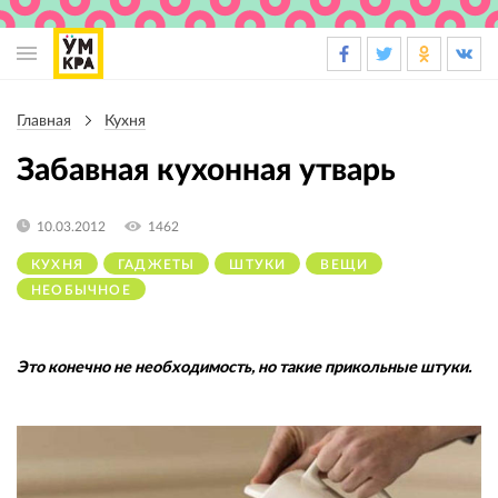
Основная
навигация
Главная
Кухня
Строка
навигации
Забавная кухонная утварь
10.03.2012
1462
КУХНЯ
ГАДЖЕТЫ
ШТУКИ
ВЕЩИ
НЕОБЫЧНОЕ
Это конечно не необходимость, но такие прикольные штуки.