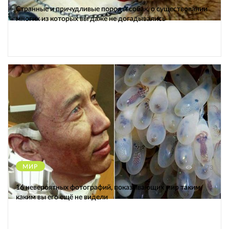
Странные и причудливые породы собак, о существовании
многих из которых вы даже не догадывались
МИР
12473
16 невероятных фотографий, показывающих мир таким,
каким вы его ещё не видели