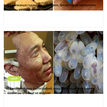
25 полезных гаджетов для кухни, без которых непонятно
как мы вообще жили
МИР
12570
16 невероятных фотографий, показывающих мир таким,
каким вы его ещё не видели