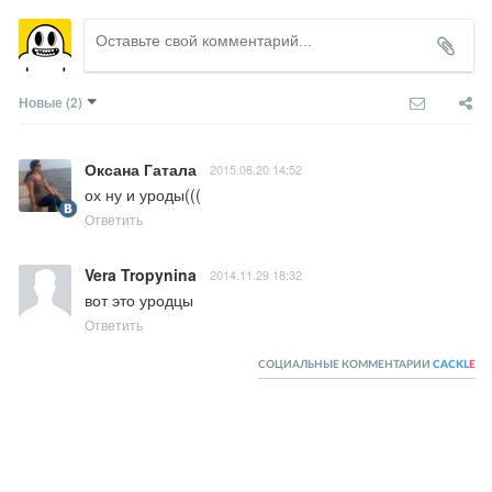
Новые
(2)
Оксана Гатала
2015.06.20 14:52
ох ну и уроды(((
Ответить
Vera Tropynina
2014.11.29 18:32
вот это уродцы
Ответить
СОЦИАЛЬНЫЕ КОММЕНТАРИИ
CACKL
E