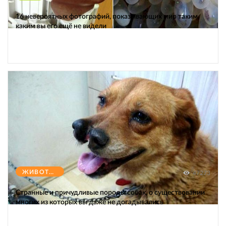
16 невероятных фотографий, показывающих мир таким,
каким вы его ещё не видели
ЖИВОТНЫЕ
47273
Странные и причудливые породы собак, о существовании
многих из которых вы даже не догадывались