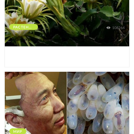
РАСТЕНИЯ
108264
10 самых редких растений Земли
МИР
12213