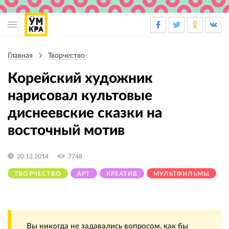
Основная
навигация
Главная
Творчество
Строка
навигации
Корейский художник
нарисовал культовые
диснеевские сказки на
восточный мотив
20.12.2014
7748
ТВОРЧЕСТВО
АРТ
КРЕАТИВ
МУЛЬТФИЛЬМЫ
Вы никогда не задавались вопросом, как бы