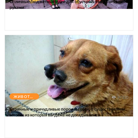
Отличные бюджетные идеи для обустройства дачи своими
руками
ЖИВОТНЫЕ
47320
Странные и причудливые породы собак, о существовании
многих из которых вы даже не догадывались