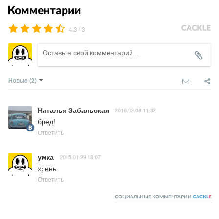
Комментарии
/
4.3
3
Новые
(2)
Наталья Забальская
2016.03.08 11:32
бред!
Ответить
умка
2015.01.29 18:07
хрень
Ответить
СОЦИАЛЬНЫЕ КОММЕНТАРИИ
CACKL
E