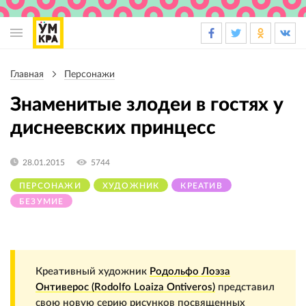
Основная
навигация
Главная
Персонажи
Строка
навигации
Знаменитые злодеи в гостях у
диснеевских принцесс
28.01.2015
5744
ПЕРСОНАЖИ
ХУДОЖНИК
КРЕАТИВ
БЕЗУМИЕ
Креативный художник
Родольфо Лоэза
Онтиверос (Rodolfo Loaiza Ontiveros)
представил
свою новую серию рисунков посвященных