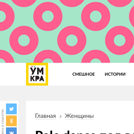
СМЕШНОЕ
ИСТОРИИ
Основная
навигация
Поделись в соцсетях
Главная
Женщины
Строка
навигации