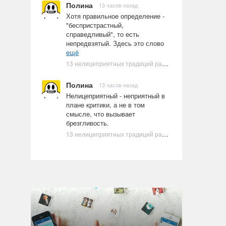
Полина
13 часов назад
Хотя правильное определение -
"беспристрастный,
справедливый", то есть
непредвзятый. Здесь это слово
ещё
13 нелицеприятных традиций разных стран, которые могут шокировать неподготовленного человека
Полина
13 часов назад
Нелицеприятный - неприятный в
плане критики, а не в том
смысле, что вызывает
брезгливость.
13 нелицеприятных традиций разных стран, которые могут шокировать неподготовленного человека