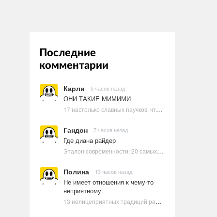
Последние
комментарии
Карли
5 часов назад
ОНИ ТАКИЕ МИМИМИ
17 настолько славных паучков, что даже у арахнофобов появится желание их погладить
Гандон
7 часов назад
Где диана райдер
Эталон современности: 20 самых красивых и привлекательных актрис Голливуда, по мнению Google | Ультрамарин
Полина
13 часов назад
Не имеет отношения к чему-то
неприятному.
13 нелицеприятных традиций разных стран, которые могут шокировать неподготовленного человека