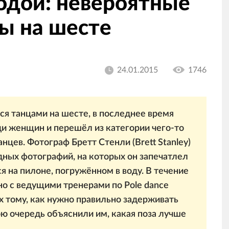
водой: невероятные
ы на шecтe
24.01.2015
1746
тся танцами на шecтe, в последнее время
и женщин и перешёл из категории чего-то
нцев. Фотограф Бретт Стенли (Brett Stanley)
ных фотографий, на которых он запечатлел
 на пилоне, погружённом в воду. В течение
о с ведущими тренерами по Pole dance
х тому, как нужно правильно задерживать
ою очередь объяснили им, какая поза лучше