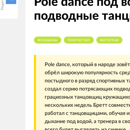
Pole dance под 
подводные танц
ЖЕНЩИНЫ
ТВОРЧЕСТВО
ФОТОГРАФ
Pole dance, который в народе зовё
обрёл широкую популярность сред
постыдного в разряд спортивных та
создал серию потрясающих подвод
грациозных танцовщиц кружащихся
нескольких недель Бретт совместн
работал с танцовщицами, обучая и
дыхание под водой, а тренера в св
всего будет выглядеть на снимке.